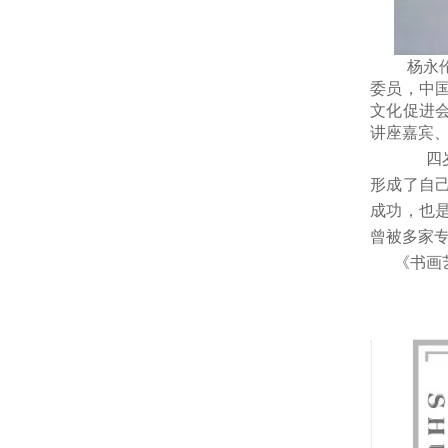
杨永伦，
委员，中
文化促进
讲座嘉宾
四岁承
形成了自
成功，也
曾被多家
《书画