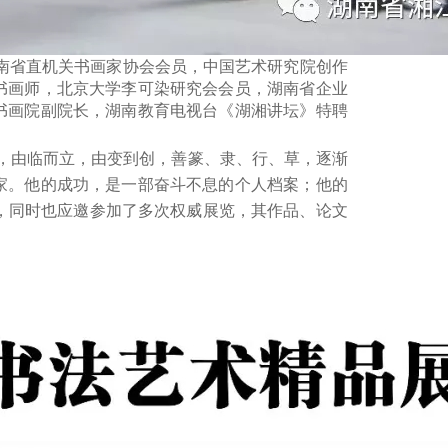
省直机关书画家协会会员，中国艺术研究院创作
书画师，北京大学李可染研究会会员，湖南省企业
书画院副院长，湖南教育电视台《湖湘讲坛》特聘
由临而立，由变到创，善篆、隶、行、草，逐渐
家。他的成功，是一部奋斗不息的个人档案；他的
，同时也应邀参加了多次权威展览，其作品、论文